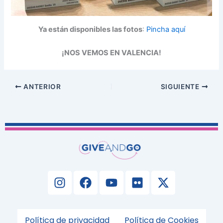
Ya están disponibles las fotos
:
Pincha aquí
¡NOS VEMOS EN VALENCIA!
ANTERIOR
SIGUIENTE
I
F
Y
F
X
n
a
o
l
-
s
c
u
i
t
t
e
t
c
w
Política de privacidad
Política de Cookies